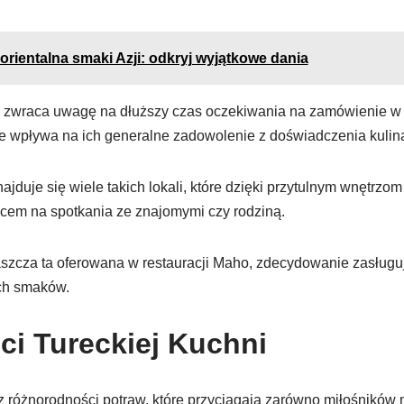
orientalna smaki Azji: odkryj wyjątkowe dania
b zwraca uwagę na dłuższy czas oczekiwania na zamówienie w
ie wpływa na ich generalne zadowolenie z doświadczenia kulin
duje się wiele takich lokali, które dzięki przytulnym wnętrzom
scem na spotkania ze znajomymi czy rodziną.
aszcza ta oferowana w restauracji Maho, zdecydowanie zasług
ch smaków.
ci Tureckiej Kuchni
z różnorodności potraw, które przyciągają zarówno miłośników m