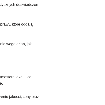
ystycznych doświadczeń
prawy, które oddają
a wegetarian, jak i
.
tmosfera lokalu, co
e.
niu jakości, ceny oraz