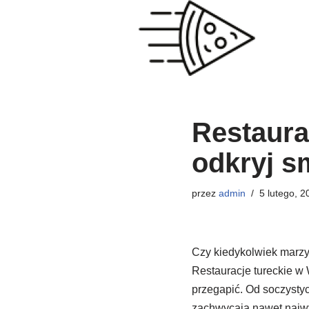
Przejdź
do
treści
Restaura
odkryj s
przez
admin
5 lutego, 2
Czy kiedykolwiek marzy
Restauracje tureckie w 
przegapić. Od soczystyc
zachwycają nawet najwy