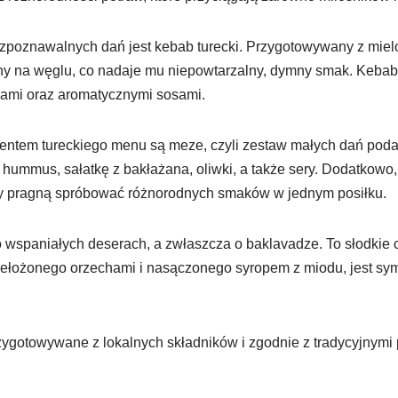
ozpoznawalnych dań jest kebab turecki. Przygotowywany z miel
wany na węglu, co nadaje mu niepowtarzalny, dymny smak. Keba
wami oraz aromatycznymi sosami.
entem tureckiego menu są meze, czyli zestaw małych dań pod
mmus, sałatkę z bakłażana, oliwki, a także sery. Dodatkowo
zy pragną spróbować różnorodnych smaków w jednym posiłku.
wspaniałych deserach, a zwłaszcza o baklavadze. To słodkie ci
przełożonego orzechami i nasączonego syropem z miodu, jest s
zygotowywane z lokalnych składników i zgodnie z tradycyjnymi 