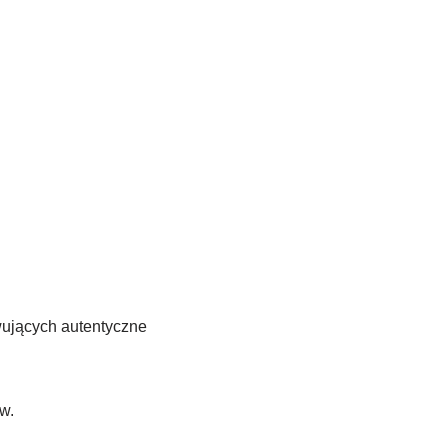
rwujących autentyczne
w.