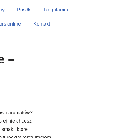
ny
Posiłki
Regulamin
tors online
Kontakt
e –
u
ów i aromatów?
órej nie chcesz
 smaki, które
 tureckim restauracjom