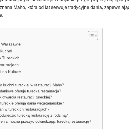
 znana Maho, która od lat serwuje tradycyjne dania, zapewniaj
e.
w Warszawie
 Kuchni
h Tureckich
tauracjach
i na Kulture
y kuchni tureckiej w restauracji Maho?
daniowe oferuje turecka restauracja?
 otwarcia restauracji tureckiej?
tureckie oferują dania wegetariańskie?
ań w tureckich restauracjach?
odwiedzić turecką restaurację z rodziną?
enia można przeżyć odwiedzając turecką restaurację?