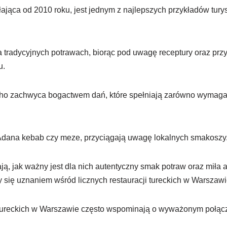
łająca od 2010 roku, jest jednym z najlepszych przykładów tur
 tradycyjnych potrawach, biorąc pod uwagę receptury oraz przy
u.
 zachwyca bogactwem dań, które spełniają zarówno wymagani
k Adana kebab czy meze, przyciągają uwagę lokalnych smakoszy
ją, jak ważny jest dla nich autentyczny smak potraw oraz miła a
 się uznaniem wśród licznych restauracji tureckich w Warszawi
 tureckich w Warszawie często wspominają o wyważonym połącze