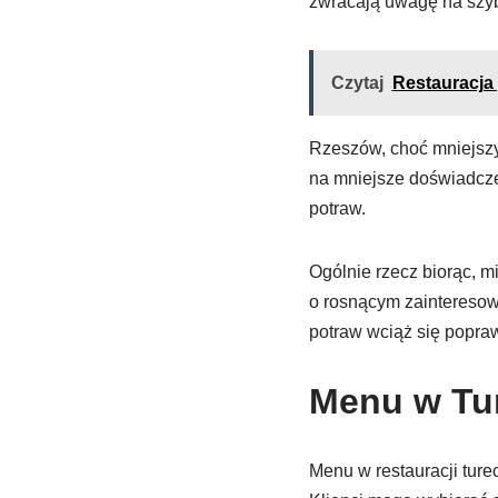
zwracają uwagę na szyb
Czytaj
Restauracja
Rzeszów, choć mniejszy,
na mniejsze doświadczen
potraw.
Ogólnie rzecz biorąc, m
o rosnącym zainteresow
potraw wciąż się popra
Menu w Tur
Menu w restauracji ture