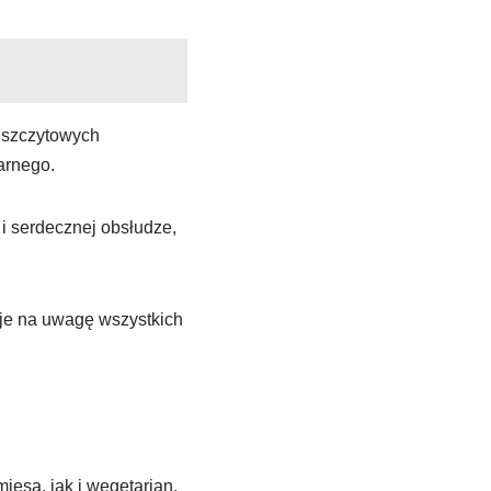
 szczytowych
arnego.
 i serdecznej obsłudze,
uje na uwagę wszystkich
ięsa, jak i wegetarian.