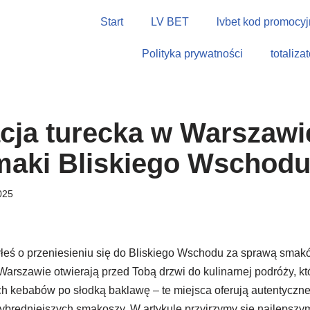
Start
LV BET
lvbet kod promocyj
Polityka prywatności
totaliza
cja turecka w Warszawi
maki Bliskiego Wschod
025
łeś o przeniesieniu się do Bliskiego Wschodu za sprawą smak
Warszawie otwierają przed Tobą drzwi do kulinarnej podróży, kt
h kebabów po słodką baklawę – te miejsca oferują autentyczne
bredniejszych smakoszy. W artykule przyjrzymy się najlepszym