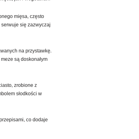
onego mięsa, często
b serwuje się zazwyczaj
awanych na przystawkę.
, meze są doskonałym
asto, zrobione z
ymbolem słodkości w
przepisami, co dodaje