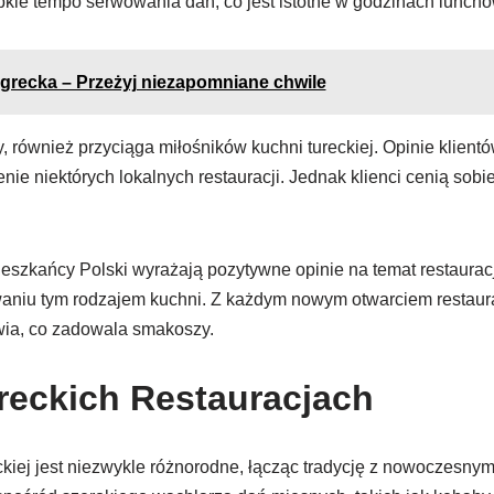
kie tempo serwowania dań, co jest istotne w godzinach lunch
 grecka – Przeżyj niezapomniane chwile
 również przyciąga miłośników kuchni tureckiej. Opinie klient
ie niektórych lokalnych restauracji. Jednak klienci cenią sobi
ieszkańcy Polski wyrażają pozytywne opinie na temat restauracj
aniu tym rodzajem kuchni. Z każdym nowym otwarciem restaurac
wia, co zadowala smakoszy.
eckich Restauracjach
ckiej jest niezwykle różnorodne, łącząc tradycję z nowoczesnym