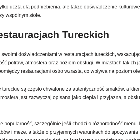
tylko uczta dla podniebienia, ale także doświadczenie kulturowe
rzy wspólnym stole.
estauracjach Tureckich
ię swoimi doświadczeniami w restauracjach tureckich, wskazują
kość potraw, atmosfera oraz poziom obsługi. W miastach takich 
omiędzy restauracjami ostro wzrasta, co wpływa na poziom of
 tureckie są często chwalone za autentyczność smaków, a klien
mosfera jest zazwyczaj opisana jako ciepła i przyjazna, a obs
e popularność, szczególnie jeśli chodzi o różnorodność menu
ów i meze, a także o przyjemnych warunkach do spożywania p