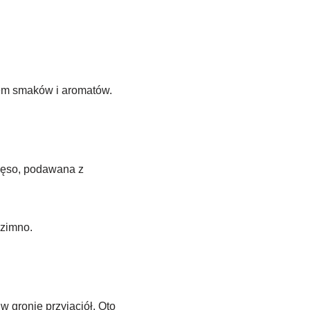
wem smaków i aromatów.
mięso, podawana z
 zimno.
w gronie przyjaciół. Oto