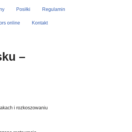
ny
Posiłki
Regulamin
tors online
Kontakt
sku –
makach i rozkoszowaniu