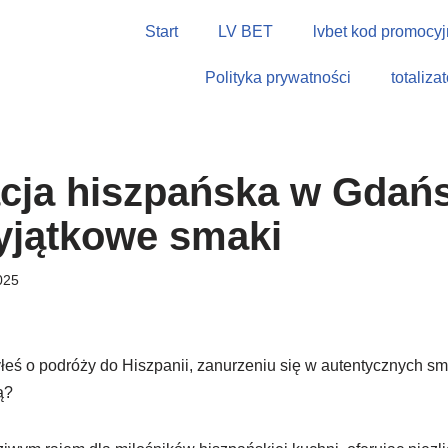
Start
LV BET
lvbet kod promocyj
Polityka prywatności
totaliza
cja hiszpańska w Gdań
yjątkowe smaki
025
łeś o podróży do Hiszpanii, zanurzeniu się w autentycznych s
ą?