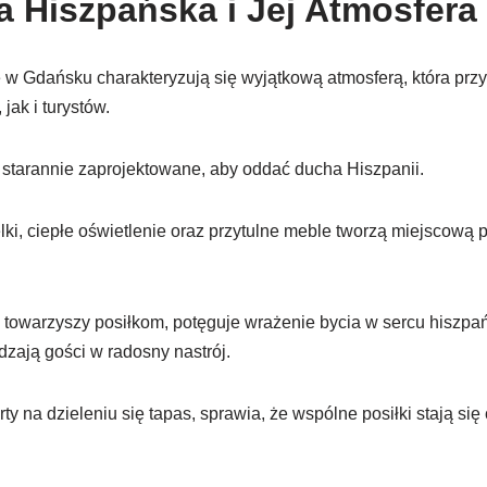
a Hiszpańska i Jej Atmosfera
e w Gdańsku charakteryzują się wyjątkową atmosferą, która prz
jak i turystów.
 starannie zaprojektowane, aby oddać ducha Hiszpanii.
i, ciepłe oświetlenie oraz przytulne meble tworzą miejscową p
 towarzyszy posiłkom, potęguje wrażenie bycia w sercu hiszpań
zają gości w radosny nastrój.
ty na dzieleniu się tapas, sprawia, że wspólne posiłki stają się