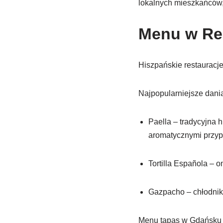
lokalnych mieszkańców,
Menu w Res
Hiszpańskie restauracj
Najpopularniejsze dania
Paella – tradycyjna 
aromatycznymi przy
Tortilla Española – o
Gazpacho – chłodnik 
Menu tapas w Gdańsku za