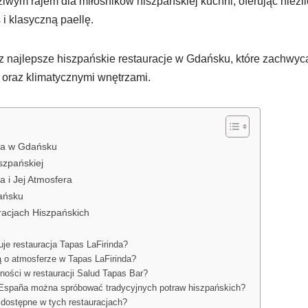
iwym rajem dla miłośników hiszpańskiej kuchni, oferując niezli
i klasyczną paellę.
sz najlepsze hiszpańskie restauracje w Gdańsku, które zachwyc
oraz klimatycznymi wnętrzami.
ka w Gdańsku
szpańskiej
a i Jej Atmosfera
ańsku
racjach Hiszpańskich
uje restauracja Tapas LaFirinda?
ą o atmosferze w Tapas LaFirinda?
lności w restauracji Salud Tapas Bar?
España można spróbować tradycyjnych potraw hiszpańskich?
 dostępne w tych restauracjach?