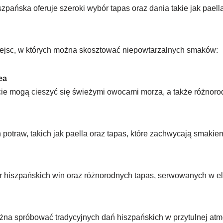
zpańska oferuje szeroki wybór tapas oraz dania takie jak paell
iejsc, w których można skosztować niepowtarzalnych smaków:
ea
ście mogą cieszyć się świeżymi owocami morza, a także różnoro
 potraw, takich jak paella oraz tapas, które zachwycają smakie
r hiszpańskich win oraz różnorodnych tapas, serwowanych w e
żna spróbować tradycyjnych dań hiszpańskich w przytulnej atm