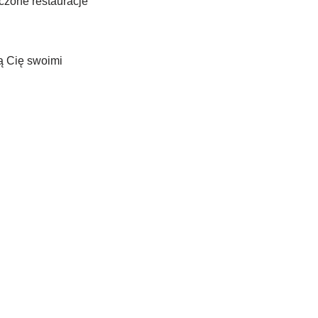
czone restauracje
ą Cię swoimi