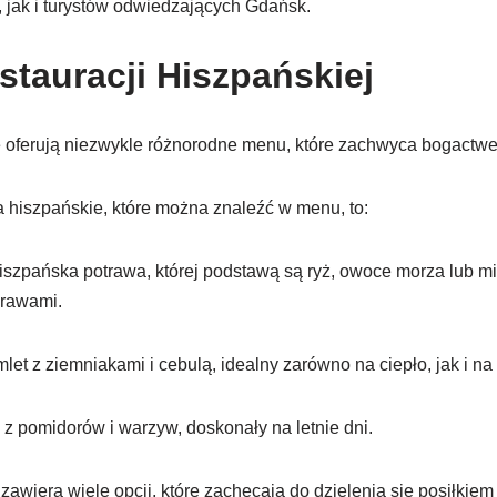
 jak i turystów odwiedzających Gdańsk.
tauracji Hiszpańskiej
e oferują niezwykle różnorodne menu, które zachwyca bogact
 hiszpańskie, które można znaleźć w menu, to:
hiszpańska potrawa, której podstawą są ryż, owoce morza lub 
prawami.
mlet z ziemniakami i cebulą, idealny zarówno na ciepło, jak i na
z pomidorów i warzyw, doskonały na letnie dni.
wiera wiele opcji, które zachęcają do dzielenia się posiłkiem 