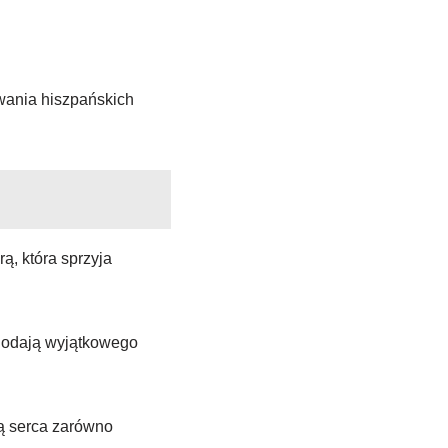
wania hiszpańskich
ą, która sprzyja
 dodają wyjątkowego
ją serca zarówno