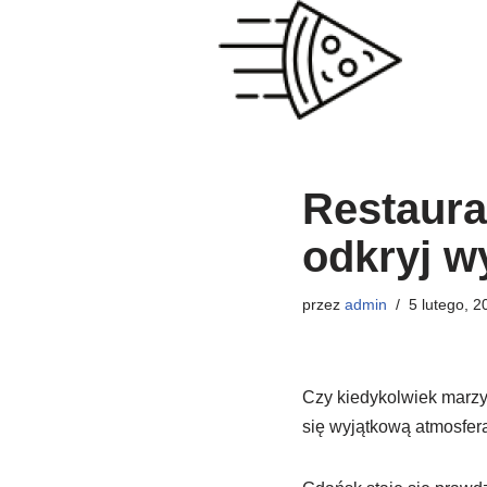
Przejdź
do
treści
Restaura
odkryj w
przez
admin
5 lutego, 2
Czy kiedykolwiek marzy
się wyjątkową atmosfer