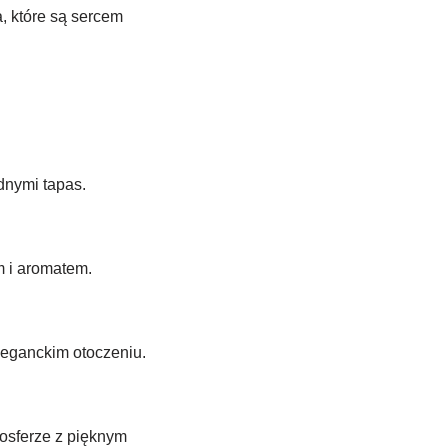
a, które są sercem
dnymi tapas.
m i aromatem.
leganckim otoczeniu.
osferze z pięknym