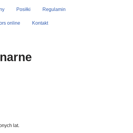
ny
Posiłki
Regulamin
tors online
Kontakt
inarne
nych lat.