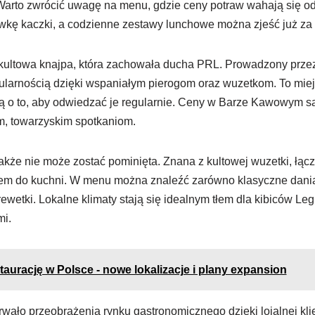
rto zwrócić uwagę na menu, gdzie ceny potraw wahają się od 
łówkę kaczki, a codzienne zestawy lunchowe można zjeść już za 
kultowa knajpa, która zachowała ducha PRL. Prowadzony przez 
ularnością dzięki wspaniałym pierogom oraz wuzetkom. To miejs
ącą o to, aby odwiedzać je regularnie. Ceny w Barze Kawowym s
m, towarzyskim spotkaniom.
kże nie może zostać pominięta. Znana z kultowej wuzetki, łącz
 do kuchni. W menu można znaleźć zarówno klasyczne dania, j
wetki. Lokalne klimaty stają się idealnym tłem dla kibiców Legii
i.
aurację w Polsce - nowe lokalizacje i plany expansion
rwało przeobrażenia rynku gastronomicznego dzięki lojalnej klien