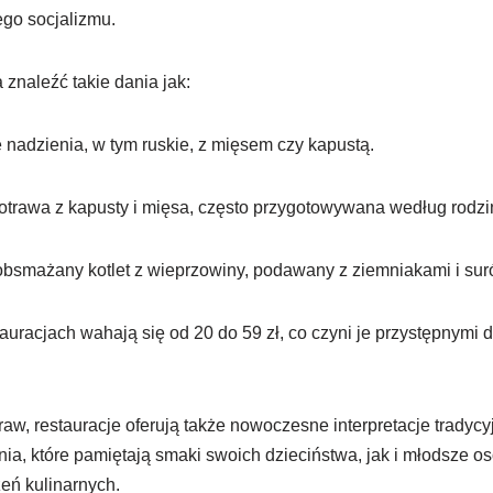
ego socjalizmu.
znaleźć takie dania jak:
nadzienia, w tym ruskie, z mięsem czy kapustą.
otrawa z kapusty i mięsa, często przygotowywana według rodzi
bsmażany kotlet z wieprzowiny, podawany z ziemniakami i sur
auracjach wahają się od 20 do 59 zł, co czyni je przystępnymi 
aw, restauracje oferują także nowoczesne interpretacje tradycy
ia, które pamiętają smaki swoich dzieciństwa, jak i młodsze os
eń kulinarnych.