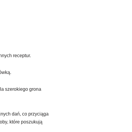
nnych receptur.
ówką.
dla szerokiego grona
jnych dań, co przyciąga
oby, które poszukują