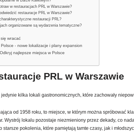
 popularne w Barze Kawowym?
potraw w restauracjach PRL w Warszawie?
 odwiedzić restauracje PRL w Warszawie?
charakterystyczne restauracji PRL?
cjach organizowane są wydarzenia tematyczne?
 się wracać
Polsce - nowe lokalizacje i plany expansion
 Odkryj najlepsze miejsca w Polsce
stauracje PRL w Warszawie
edynie kilka lokali gastronomicznych, które zachowały niepow
łająca od 1958 roku, to miejsce, w którym można spróbować kla
atar. Wystrój lokalu pozostaje niezmieniony przez dekady, co nad
 starsze pokolenia, które pamiętają tamte czasy, jak i młodszy