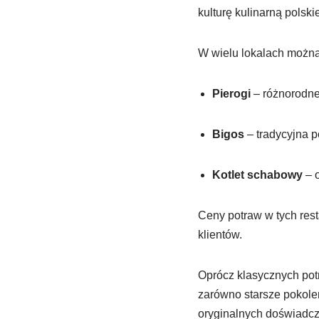
kulturę kulinarną polski
W wielu lokalach można 
Pierogi
– różnorodne 
Bigos
– tradycyjna p
Kotlet schabowy
– o
Ceny potraw w tych rest
klientów.
Oprócz klasycznych potr
zarówno starsze pokolen
oryginalnych doświadcz