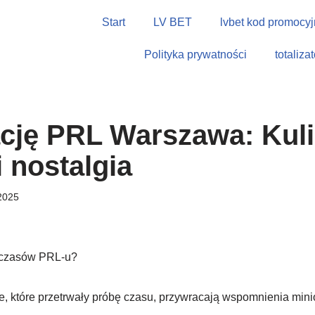
Start
LV BET
lvbet kod promocyj
Polityka prywatności
totaliza
cję PRL Warszawa: Kul
i nostalgia
 2025
 czasów PRL-u?
, które przetrwały próbę czasu, przywracają wspomnienia minio