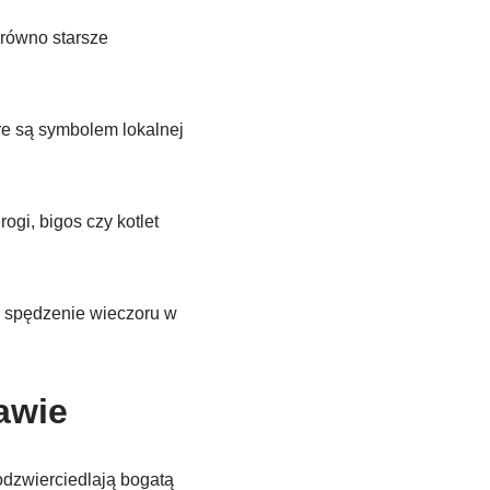
arówno starsze
re są symbolem lokalnej
ogi, bigos czy kotlet
a spędzenie wieczoru w
awie
odzwierciedlają bogatą