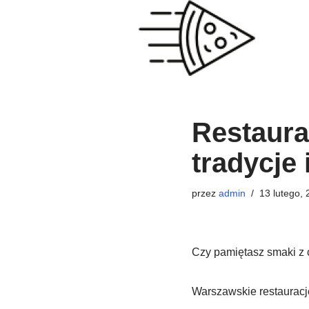
Przejdź
do
treści
Restaura
tradycje 
przez
admin
13 lutego,
Czy pamiętasz smaki z
Warszawskie restauracje