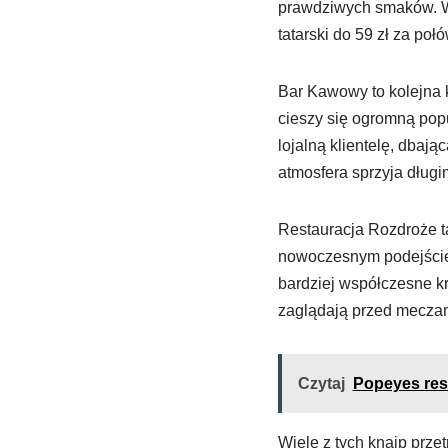
prawdziwych smaków. Wa
tatarski do 59 zł za po
Bar Kawowy to kolejna 
cieszy się ogromną pop
lojalną klientelę, dbaj
atmosfera sprzyja długi
Restauracja Rozdroże ta
nowoczesnym podejściem
bardziej współczesne kre
zaglądają przed meczam
Czytaj
Popeyes rest
Wiele z tych knajp przet