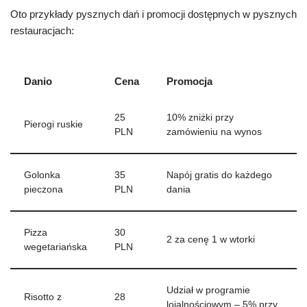
Oto przykłady pysznych dań i promocji dostępnych w pysznych
restauracjach:
Danio
Cena
Promocja
25
10% zniżki przy
Pierogi ruskie
PLN
zamówieniu na wynos
Golonka
35
Napój gratis do każdego
pieczona
PLN
dania
Pizza
30
2 za cenę 1 w wtorki
wegetariańska
PLN
Udział w programie
Risotto z
28
lojalnościowym – 5% przy