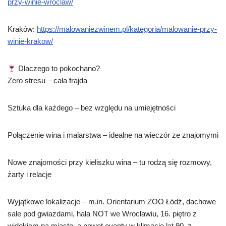
przy-winie-wroclaw/
Kraków:
https://malowaniezwinem.pl/kategoria/malowanie-przy-
winie-krakow/
Dlaczego to pokochano?
Zero stresu – cała frajda
Sztuka dla każdego – bez względu na umiejętności
Połączenie wina i malarstwa – idealne na wieczór ze znajomymi
Nowe znajomości przy kieliszku wina – tu rodzą się rozmowy,
żarty i relacje
Wyjątkowe lokalizacje – m.in. Orientarium ZOO Łódź, dachowe
sale pod gwiazdami, hala NOT we Wrocławiu, 16. piętro z
widokiem na miasto, a nawet eventy w klimacie lat 90. z