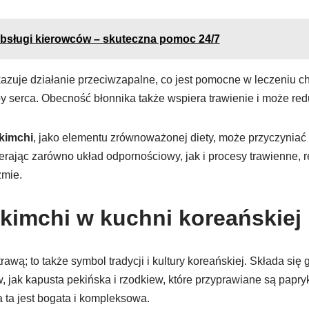
obsługi kierowców – skuteczna pomoc 24/7
zuje działanie przeciwzapalne, co jest pomocne w leczeniu ch
by serca. Obecność błonnika także wspiera trawienie i może re
kimchi
, jako elementu zrównoważonej diety, może przyczyniać
erając zarówno układ odpornościowy, jak i procesy trawienne, 
zmie.
kimchi w kuchni koreańskiej
trawą; to także symbol tradycji i kultury koreańskiej. Składa się 
jak kapusta pekińska i rzodkiew, które przyprawiane są papry
 ta jest bogata i kompleksowa.