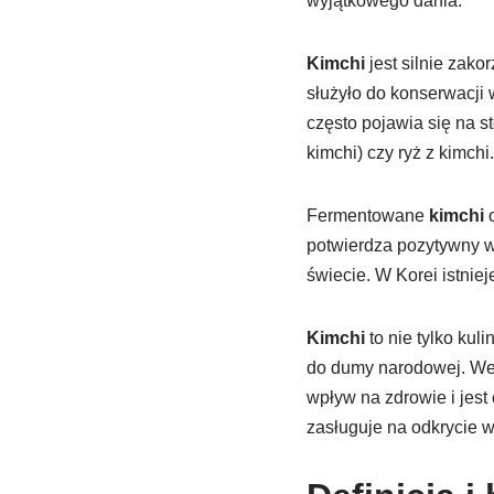
wyjątkowego dania.
Kimchi
jest silnie zako
służyło do konserwacji
często pojawia się na s
kimchi) czy ryż z kimchi.
Fermentowane
kimchi
o
potwierdza pozytywny w
świecie. W Korei istnie
Kimchi
to nie tylko kul
do dumy narodowej. W
wpływ na zdrowie i jest
zasługuje na odkrycie w