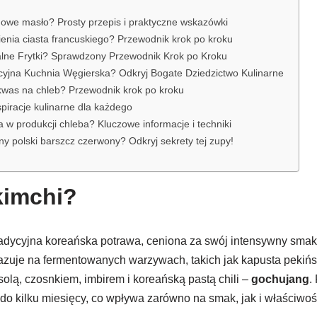
owe masło? Prosty przepis i praktyczne wskazówki
ienia ciasta francuskiego? Przewodnik krok po kroku
alne Frytki? Sprawdzony Przewodnik Krok po Kroku
yjna Kuchnia Węgierska? Odkryj Bogate Dziedzictwo Kulinarne
akwas na chleb? Przewodnik krok po kroku
piracje kulinarne dla każdego
a w produkcji chleba? Kluczowe informacje i techniki
ny polski barszcz czerwony? Odkryj sekrety tej zupy!
kimchi?
radycyjna koreańska potrawa, ceniona za swój intensywny smak
azuje na fermentowanych warzywach, takich jak kapusta pekińsk
solą, czosnkiem, imbirem i koreańską pastą chili –
gochujang
.
 do kilku miesięcy, co wpływa zarówno na smak, jak i właściwo