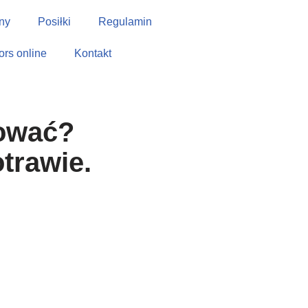
ny
Posiłki
Regulamin
tors online
Kontakt
tować?
trawie.