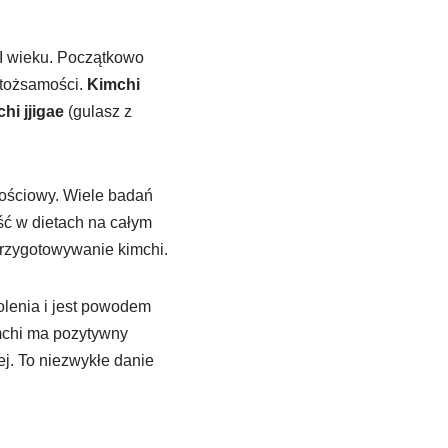
VII wieku. Początkowo
 tożsamości.
Kimchi
hi jjigae
(gulasz z
rnościowy. Wiele badań
ść w dietach na całym
przygotowywanie kimchi.
kolenia i jest powodem
chi ma pozytywny
ej. To niezwykłe danie