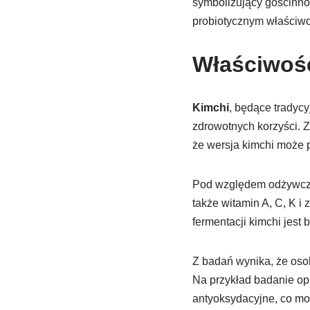
symbolizujący gościnnoś
probiotycznym właściwoś
Właściwośc
Kimchi
, będące tradyc
zdrowotnych korzyści. Z
że wersja kimchi może p
Pod względem odżywc
także witamin A, C, K i 
fermentacji kimchi jest
Z badań wynika, że oso
Na przykład badanie o
antyoksydacyjne, co mo