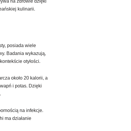
ływa na zdrowie dzięki
ńskiej kulinarii.
ty, posiada wiele
owy. Badania wykazują,
ontekście otyłości.
cza około 20 kalorii, a
 wapń i potas. Dzięki
.
rnością na infekcje.
hi ma działanie