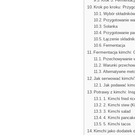
Krok 5: Fermentacj
Krok po kroku: Przyg
Wybór składników
Przygotowanie w
Solanka
Przygotowanie pa
Łączenie składni
Fermentacja
Fermentacja kimchi: 
Przechowywanie 
Warunki przecho
Alternatywne met
Jak serwować kimchi
Jak podawać kim
Potrawy z kimchi: Ins
1. Kimchi fried r
2. Kimchi stew (K
3. Kimchi salad
4. Kimchi pancak
5. Kimchi tacos
Kimchi jako dodatek 