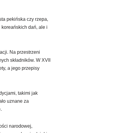
ta pekińska czy rzepa,
 koreańskich dań, ale i
cji. Na przestrzeni
nych składników. W XVII
ty, a jego przepisy
ycjami, takimi jak
ało uznane za
.
mości narodowej,