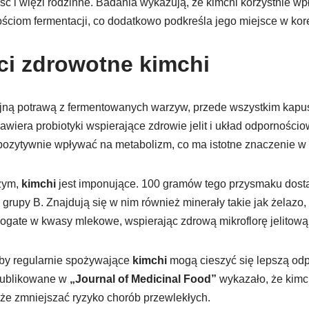
ć i więzi rodzinne. Badania wykazują, że kimchi korzystnie wp
ciom fermentacji, co dodatkowo podkreśla jego miejsce w korea
i zdrowotne kimchi
yjną potrawą z fermentowanych warzyw, przede wszystkim kapus
awiera probiotyki wspierające zdrowie jelit i układ odporności
ozytywnie wpływać na metabolizm, co ma istotne znaczenie w k
zym,
kimchi
jest imponujące. 100 gramów tego przysmaku dostar
z grupy B. Znajdują się w nim również minerały takie jak żelazo,
 bogate w kwasy mlekowe, wspierając zdrową mikroflorę jelitową
by regularnie spożywające
kimchi
mogą cieszyć się lepszą odpo
publikowane w
„Journal of Medicinal Food”
wykazało, że kimc
że zmniejszać ryzyko chorób przewlekłych.