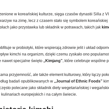
rzenione w koreańskiej kulturze, sięga czasów dynastii Silla z 
 warzyw na zimę, lecz z czasem stało się symbolem koreańskiej
tołach jako przystawka lub składnik w potrawach, takich jak
kimc
bfituje w probiotyki, które wspierają zdrowie jelit i układ odpo
pływ kimchi na organizm, dzięki czemu zyskało ono popularno
je nawet specjalne święto
„Kimjang”
, które celebruje wspólne 
inarna przyjemność, ale także element kulturowy, który łączy po
edług badań opublikowanych w
„Journal of Ethnic Foods”
kim
 często polecane jako składnik diety wegetariańskiej i wegański
 kulinariach europejskich i na całym świecie.