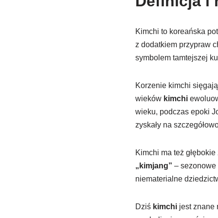
Definicja i
Kimchi to koreańska po
z dodatkiem przypraw ch
symbolem tamtejszej kul
Korzenie kimchi sięgają
wieków
kimchi
ewoluowa
wieku, podczas epoki Jo
zyskały na szczegółowoś
Kimchi ma też głębokie 
„kimjang”
– sezonowe 
niematerialne dziedzic
Dziś
kimchi
jest znane 