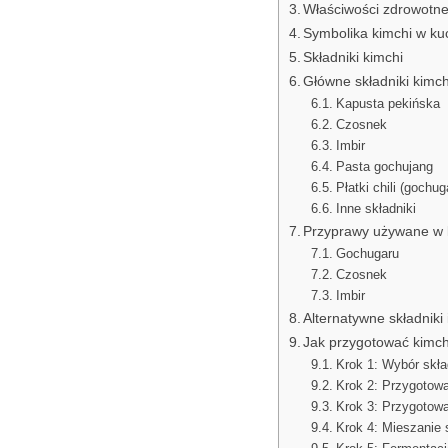
Właściwości zdrowotne
Symbolika kimchi w ku
Składniki kimchi
Główne składniki kimch
Kapusta pekińska
Czosnek
Imbir
Pasta gochujang
Płatki chili (gochug
Inne składniki
Przyprawy używane w 
Gochugaru
Czosnek
Imbir
Alternatywne składniki 
Jak przygotować kimch
Krok 1: Wybór skł
Krok 2: Przygotow
Krok 3: Przygotowa
Krok 4: Mieszanie 