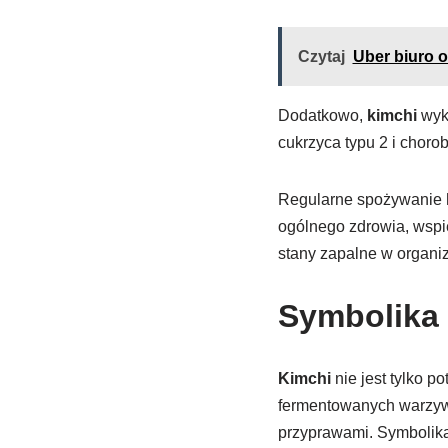
Czytaj
Uber biuro 
Dodatkowo,
kimchi
wyka
cukrzyca typu 2 i choro
Regularne spożywanie
ogólnego zdrowia, wspi
stany zapalne w organi
Symbolika 
Kimchi
nie jest tylko po
fermentowanych warzyw, 
przyprawami. Symbolika