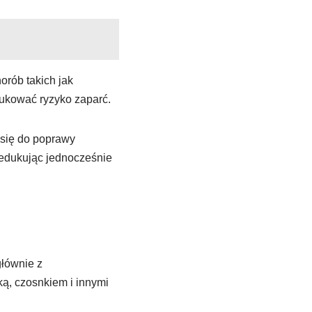
orób takich jak
dukować ryzyko zaparć.
 się do poprawy
redukując jednocześnie
głównie z
ką, czosnkiem i innymi