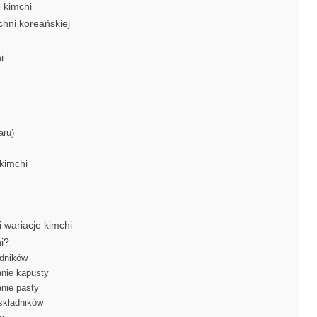
 kimchi
chni koreańskiej
i
aru)
kimchi
i wariacje kimchi
i?
adników
anie kapusty
nie pasty
składników