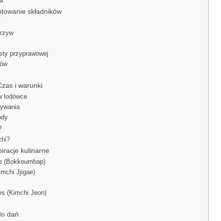
a
otowanie składników
arzyw
sty przyprawowej
ków
Czas i warunki
w lodówce
wywania
ody
?
chi?
piracje kulinarne
ice (Bokkeumbap)
imchi Jjigae)
es (Kimchi Jeon)
do dań