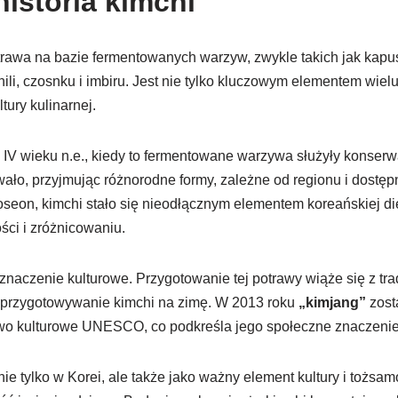
 historia kimchi
trawa na bazie fermentowanych warzyw, zwykle takich jak kapus
ili, czosnku i imbiru. Jest nie tylko kluczowym elementem wielu
tury kulinarnej.
 IV wieku n.e., kiedy to fermentowane warzywa służyły konserwa
ło, przyjmując różnorodne formy, zależne od regionu i dostęp
seon, kimchi stało się nieodłącznym elementem koreańskiej die
ci i zróżnicowaniu.
znaczenie kulturowe. Przygotowanie tej potrawy wiąże się z trad
przygotowywanie kimchi na zimę. W 2013 roku
„kimjang”
zost
two kulturowe UNESCO, co podkreśla jego społeczne znaczenie
nie tylko w Korei, ale także jako ważny element kultury i tożsa