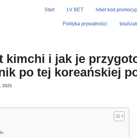
Start
LV BET
lvbet kod promocyj
Polityka prywatności
totaliza
t kimchi i jak je przygo
ik po tej koreańskiej po
, 2025
hi