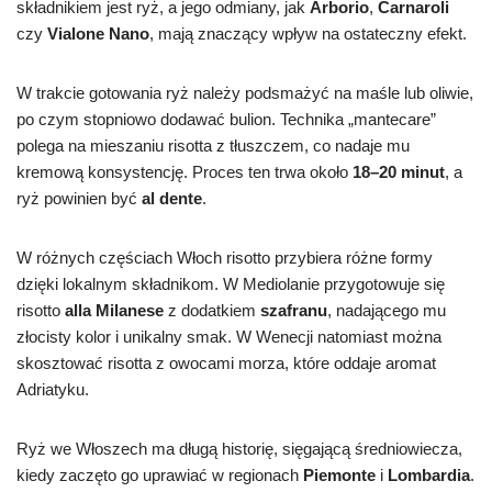
składnikiem jest ryż, a jego odmiany, jak
Arborio
,
Carnaroli
czy
Vialone Nano
, mają znaczący wpływ na ostateczny efekt.
W trakcie gotowania ryż należy podsmażyć na maśle lub oliwie,
po czym stopniowo dodawać bulion. Technika „mantecare”
polega na mieszaniu risotta z tłuszczem, co nadaje mu
kremową konsystencję. Proces ten trwa około
18–20 minut
, a
ryż powinien być
al dente
.
W różnych częściach Włoch risotto przybiera różne formy
dzięki lokalnym składnikom. W Mediolanie przygotowuje się
risotto
alla Milanese
z dodatkiem
szafranu
, nadającego mu
złocisty kolor i unikalny smak. W Wenecji natomiast można
skosztować risotta z owocami morza, które oddaje aromat
Adriatyku.
Ryż we Włoszech ma długą historię, sięgającą średniowiecza,
kiedy zaczęto go uprawiać w regionach
Piemonte
i
Lombardia
.