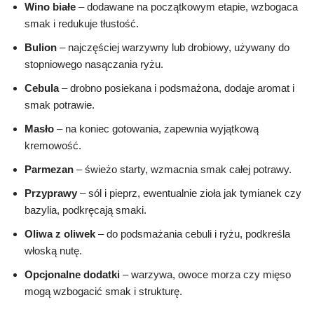
Wino białe
– dodawane na początkowym etapie, wzbogaca
smak i redukuje tłustość.
Bulion
– najczęściej warzywny lub drobiowy, używany do
stopniowego nasączania ryżu.
Cebula
– drobno posiekana i podsmażona, dodaje aromat i
smak potrawie.
Masło
– na koniec gotowania, zapewnia wyjątkową
kremowość.
Parmezan
– świeżo starty, wzmacnia smak całej potrawy.
Przyprawy
– sól i pieprz, ewentualnie zioła jak tymianek czy
bazylia, podkręcają smaki.
Oliwa z oliwek
– do podsmażania cebuli i ryżu, podkreśla
włoską nutę.
Opcjonalne dodatki
– warzywa, owoce morza czy mięso
mogą wzbogacić smak i strukturę.