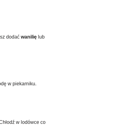
żesz dodać
wanilię
lub
dę w piekarniku.
. Chłodź w lodówce co