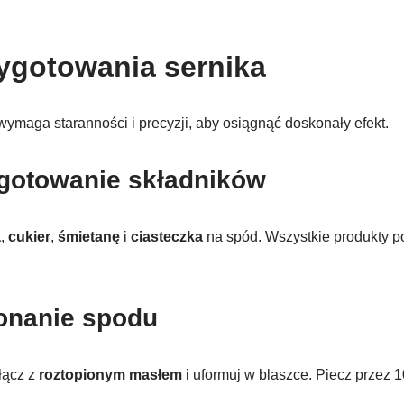
ygotowania sernika
ymaga staranności i precyzji, aby osiągnąć doskonały efekt.
ygotowanie składników
a
,
cukier
,
śmietanę
i
ciasteczka
na spód. Wszystkie produkty p
onanie spodu
łącz z
roztopionym masłem
i uformuj w blaszce. Piecz przez 