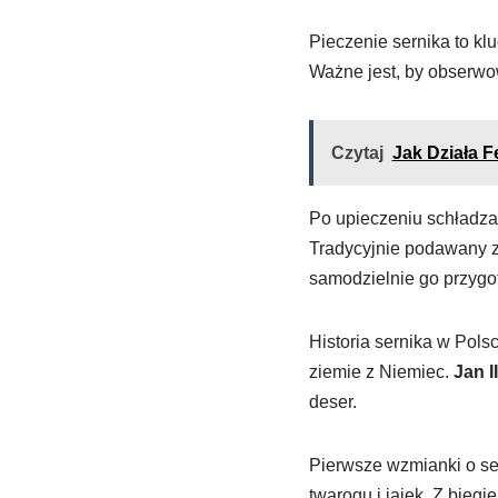
Pieczenie sernika to k
Ważne jest, by obserwow
Czytaj
Jak Działa 
Po upieczeniu schładza
Tradycyjnie podawany z
samodzielnie go przygo
Historia sernika w Pols
ziemie z Niemiec.
Jan I
deser.
Pierwsze wzmianki o se
twarogu i jajek. Z bieg