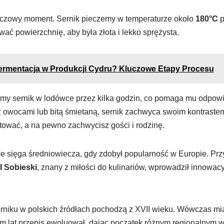
luczowy moment. Sernik pieczemy w temperaturze około
180°C
p
ać powierzchnię, aby była złota i lekko sprężysta.
Fermentacja w Produkcji Cydru? Kluczowe Etapy Procesu
my sernik w lodówce przez kilka godzin, co pomaga mu odpowi
 owocami lub bitą śmietaną, sernik zachwyca swoim kontrast
tować, a na pewno zachwycisz gości i rodzinę.
ce sięga średniowiecza, gdy zdobył popularność w Europie. Przy
II Sobieski
, znany z miłości do kulinariów, wprowadził innowacy
rniku w polskich źródłach pochodzą z XVII wieku. Wówczas miał
iem lat przepis ewoluował, dając początek różnym regionalnym w