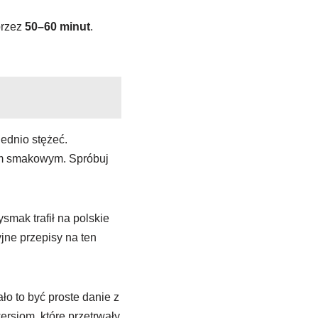
rzez
50–60 minut
.
ednio stężeć.
em smakowym. Spróbuj
smak trafił na polskie
jne przepisy na ten
o to być proste danie z
ersjom, które przetrwały