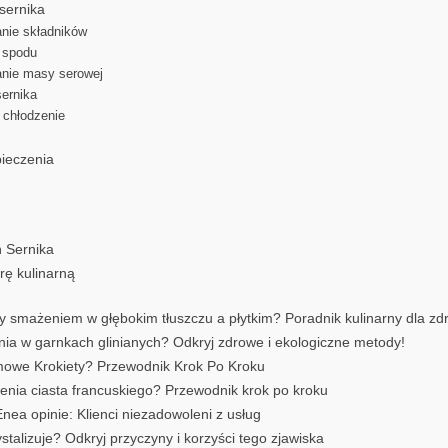
sernika
nie składników
 spodu
anie masy serowej
sernika
 chłodzenie
pieczenia
 Sernika
rę kulinarną
zy smażeniem w głębokim tłuszczu a płytkim? Poradnik kulinarny dla z
nia w garnkach glinianych? Odkryj zdrowe i ekologiczne metody!
owe Krokiety? Przewodnik Krok Po Kroku
ienia ciasta francuskiego? Przewodnik krok po kroku
 Enea opinie: Klienci niezadowoleni z usług
stalizuje? Odkryj przyczyny i korzyści tego zjawiska