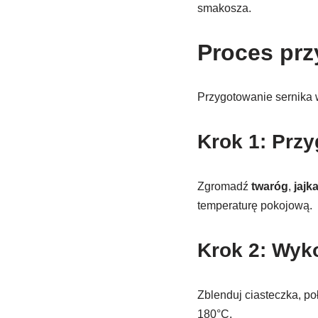
smakosza.
Proces prz
Przygotowanie sernika w
Krok 1: Prz
Zgromadź
twaróg
,
jajk
temperaturę pokojową.
Krok 2: Wyk
Zblenduj ciasteczka, po
180°C.