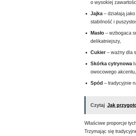
o wysokiej zawartośc
Jajka
– działają jako
stabilność i puszyst
Masło
– wzbogaca sma
delikatniejszy,
Cukier
– ważny dla s
Skórka cytrynowa
l
owocowego akcentu,
Spód
– tradycyjnie n
Czytaj
Jak przygot
Właściwe proporcje tyc
Trzymając się tradycyjn