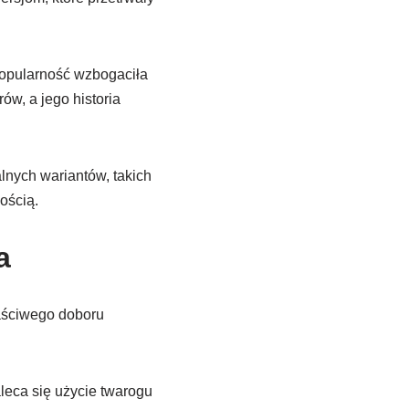
popularność wzbogaciła
ów, a jego historia
alnych wariantów, takich
ością.
a
łaściwego doboru
aleca się użycie twarogu