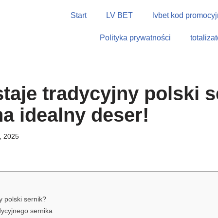
Start
LV BET
lvbet kod promocyj
Polityka prywatności
totaliza
taje tradycyjny polski s
na idealny deser!
, 2025
y polski sernik?
dycyjnego sernika