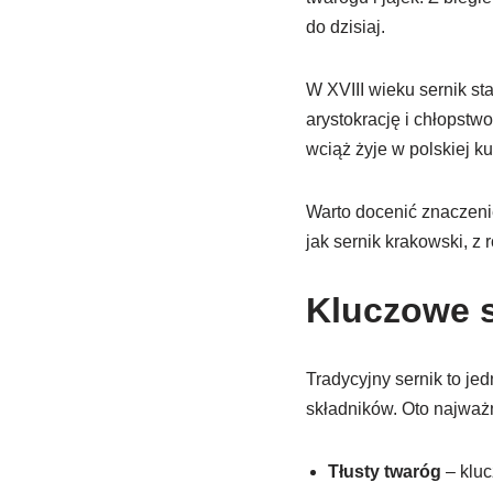
do dzisiaj.
W XVIII wieku sernik st
arystokrację i chłopstw
wciąż żyje w polskiej ku
Warto docenić znaczenie
jak sernik krakowski, z
Kluczowe s
Tradycyjny sernik to je
składników. Oto najważn
Tłusty twaróg
– kluc