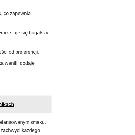
ek, co zapewnia
ik staje się bogatszy i
ci od preferencji,
a wanilii dodaje
nikach
zbalansowanym smaku.
y zachwyci każdego