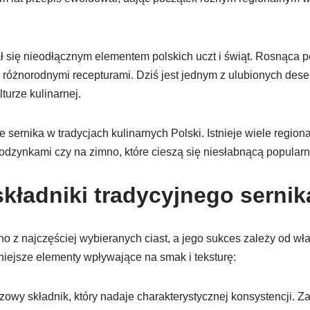
ał się nieodłącznym elementem polskich uczt i świąt. Rosnąca 
o różnorodnymi recepturami. Dziś jest jednym z ulubionych deser
lturze kulinarnej.
 sernika w tradycjach kulinarnych Polski. Istnieje wiele region
 rodzynkami czy na zimno, które cieszą się niesłabnącą popularn
kładniki tradycyjnego sernik
dno z najczęściej wybieranych ciast, a jego sukces zależy od w
iejsze elementy wpływające na smak i teksturę:
zowy składnik, który nadaje charakterystycznej konsystencji. Z