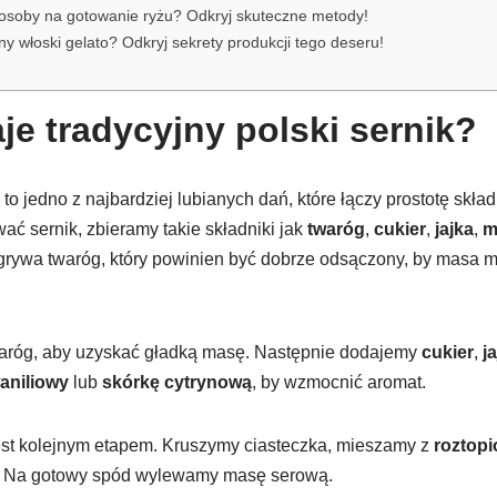
posoby na gotowanie ryżu? Odkryj skuteczne metody!
ny włoski gelato? Odkryj sekrety produkcji tego deseru!
je tradycyjny polski sernik?
k to jedno z najbardziej lubianych dań, które łączy prostotę sk
ć sernik, zbieramy takie składniki jak
twaróg
,
cukier
,
jajka
,
m
grywa twaróg, który powinien być dobrze odsączony, by masa m
aróg, aby uzyskać gładką masę. Następnie dodajemy
cukier
,
j
aniliowy
lub
skórkę cytrynową
, by wzmocnić aromat.
st kolejnym etapem. Kruszymy ciasteczka, mieszamy z
roztop
y. Na gotowy spód wylewamy masę serową.