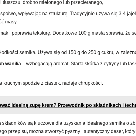
i tłuszczu, drobno mielonego lub przecieranego,
 spoiwo, wpływając na strukturę. Tradycyjnie używa się 3-4 jaj
ość masy,
k i poprawia teksturę. Dodatkowe 100 g masła sprawia, że sern
łodkości sernika. Używa się od 150 g do 250 g cukru, w zależnoś
ub
wanilia
– wzbogacają aromat. Starta skórka z cytryny lub lask
a kruchym spodzie z ciastek, nadaje chrupkości.
ować idealną zupę krem? Przewodnik po składnikach i tech
h składników są kluczowe dla uzyskania idealnego sernika o 
ego przepisu, można stworzyć pyszny i autentyczny deser, któr