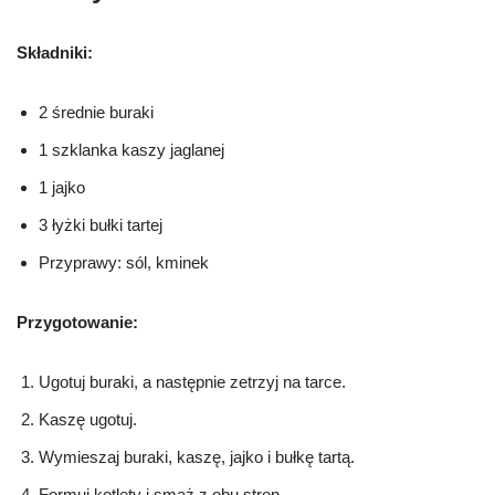
Składniki:
2 średnie buraki
1 szklanka kaszy jaglanej
1 jajko
3 łyżki bułki tartej
Przyprawy: sól, kminek
Przygotowanie:
Ugotuj buraki, a następnie zetrzyj na tarce.
Kaszę ugotuj.
Wymieszaj buraki, kaszę, jajko i bułkę tartą.
Formuj kotlety i smaż z obu stron.