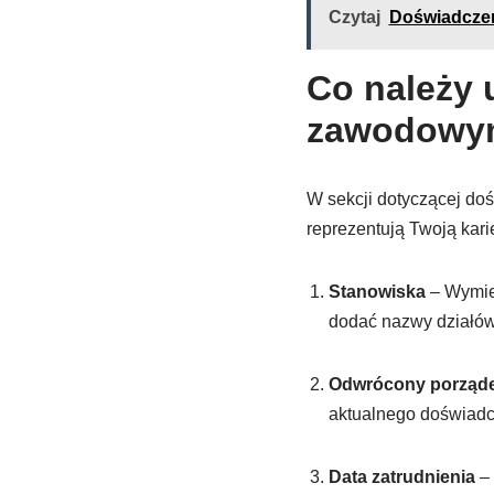
Czytaj
Doświadczen
Co należy 
zawodowy
W sekcji dotyczącej do
reprezentują Twoją karie
Stanowiska
– Wymień
dodać nazwy działów 
Odwrócony porząde
aktualnego doświadcz
Data zatrudnienia
– 