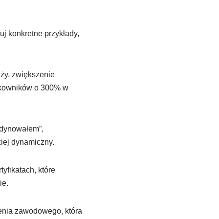
j konkretne przykłady,
aży, zwiększenie
ytkowników o 300% w
rdynowałem”,
ziej dynamiczny.
yfikatach, które
ie.
enia zawodowego, która