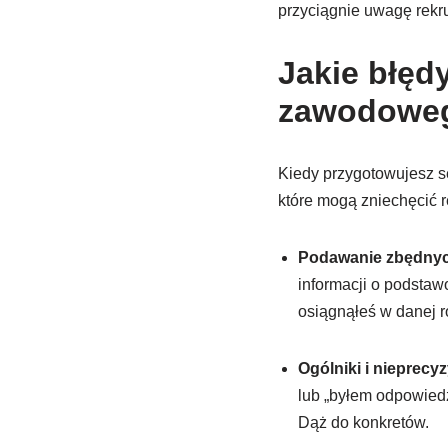
przyciągnie uwagę rekr
Jakie błęd
zawodowe
Kiedy przygotowujesz s
które mogą zniechęcić r
Podawanie zbędnych
informacji o podsta
osiągnąłeś w danej ro
Ogólniki i nieprecy
lub „byłem odpowiedz
Dąż do konkretów.