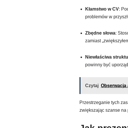
Kłamstwo w CV
: Po
problemów w przyszło
Zbędne słowa
: Stos
zamiast „zwiększyłem 
Niewłaściwa struktu
powinny być uporząd
Czytaj
Obserwacja 
Przestrzeganie tych za
zwiększając szanse na p