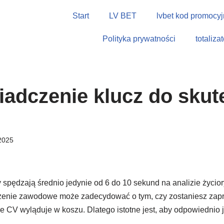
Start
LV BET
lvbet kod promocyj
Polityka prywatności
totaliza
adczenie klucz do skut
 2025
y spędzają średnio jedynie od 6 do 10 sekund na analizie życio
zenie zawodowe może zadecydować o tym, czy zostaniesz zap
je CV wyląduje w koszu. Dlatego istotne jest, aby odpowiednio