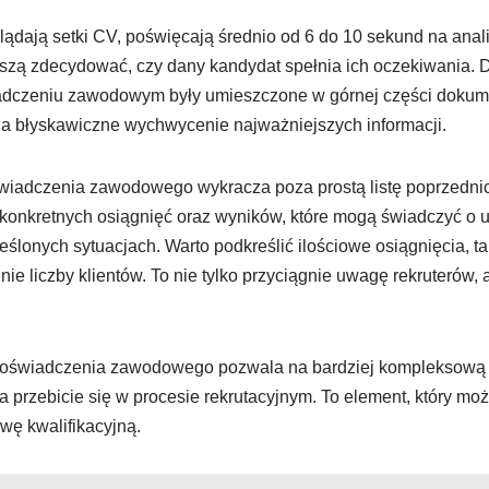
glądają setki CV, poświęcają średnio od 6 do 10 sekund na anali
szą zdecydować, czy dany kandydat spełnia ich oczekiwania. Dla
adczeniu zawodowym były umieszczone w górnej części dokumen
a błyskawiczne wychwycenie najważniejszych informacji.
iadczenia zawodowego wykracza poza prostą listę poprzednic
onkretnych osiągnięć oraz wyników, które mogą świadczyć o u
eślonych sytuacjach. Warto podkreślić ilościowe osiągnięcia, ta
ie liczby klientów. To nie tylko przyciągnie uwagę rekruterów, 
doświadczenia zawodowego pozwala na bardziej kompleksową a
 przebicie się w procesie rekrutacyjnym. To element, który m
wę kwalifikacyjną.