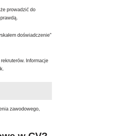
oże prowadzić do
 prawdą.
zyskałem doświadczenie”
rekruterów. Informacje
k.
czenia zawodowego,