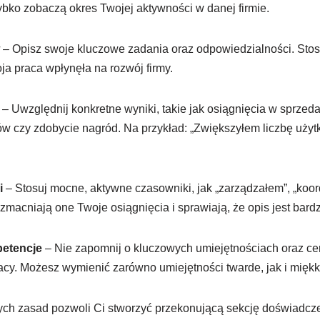
bko zobaczą okres Twojej aktywności w danej firmie.
– Opisz swoje kluczowe zadania oraz odpowiedzialności. Stosu
ja praca wpłynęła na rozwój firmy.
– Uwzględnij konkretne wyniki, takie jak osiągnięcia w sprzed
ów czy zdobycie nagród. Na przykład: „Zwiększyłem liczbę uż
i
– Stosuj mocne, aktywne czasowniki, jak „zarządzałem”, „koo
zmacniają one Twoje osiągnięcia i sprawiają, że opis jest bard
petencje
– Nie zapomnij o kluczowych umiejętnościach oraz cert
cy. Możesz wymienić zarówno umiejętności twarde, jak i miękk
ch zasad pozwoli Ci stworzyć przekonującą sekcję doświadcz