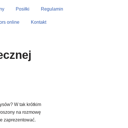
ny
Posiłki
Regulamin
tors online
Kontakt
ecznej
rysów? W tak krótkim
roszony na rozmowę
 je zaprezentować.