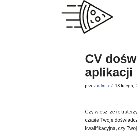
Przejdź
do
treści
CV doświ
aplikacji
przez
admin
13 lutego,
Czy wiesz, że rekruterz
czasie Twoje doświadc
kwalifikacyjną, czy Two